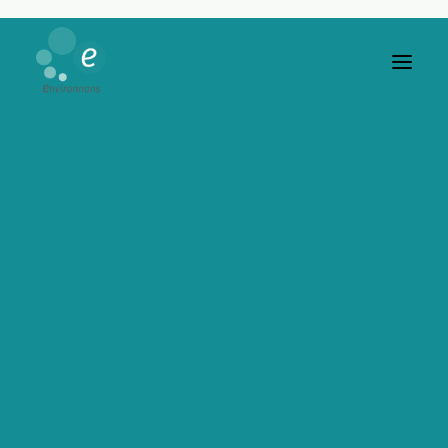
En tant que psychologue environnementaliste, elle
analyse les interrelations homme-environnement à l’aide
de méthodologies diverses à la fois qualitatives et
quantitatives visant d’une part à mettre en lumière le
caractère multifactoriel de la perception et du ressenti de
l’homme en contexte, et d’autre part d’en analyser les
décalages et problématiques afin de tendre vers une
amélioration du cadre de vie des individus.