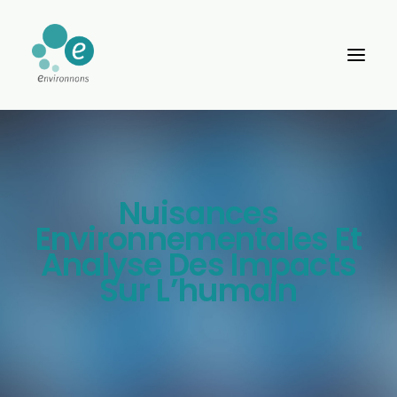
Nuisances
Environnementales Et
Analyse Des Impacts
Sur L’humain