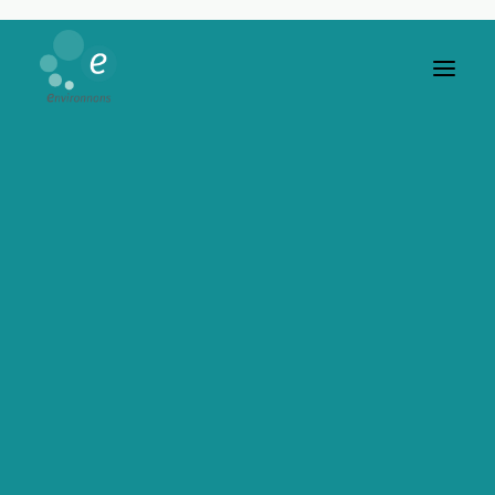
TOUS
AMÉNAGEMENT DU TERRITOIRE ET PARTICIPATION CITOYENNE
RISQUES ENVIRONNEMENTAUX : DE LA PERCEPTION DES PUBLICS AUX OU
NUISANCES ENVIRONNEMENTALES ET ANALYSE DES IMPACTS SUR L’HUMA
ACCOMPAGNEMENT AU CHANGEMENT /DÉRÈGLEMENT CLIMATIQUE ET STR
Accompagnement Au Changement /dérèglement Climatique
Et Stratégies RSE