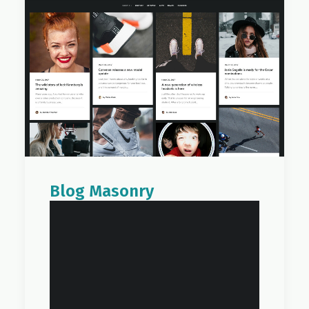
Les sciences
humaines au
service des
éco_entrepris
es
Blog Masonry
14 avril 2017
L’approche de
psychologie
environneme
ntale sur la
perception du