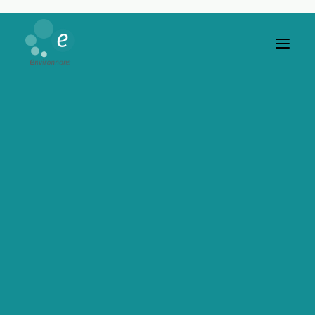
[layerslider id="1"]
SON ORIGINE