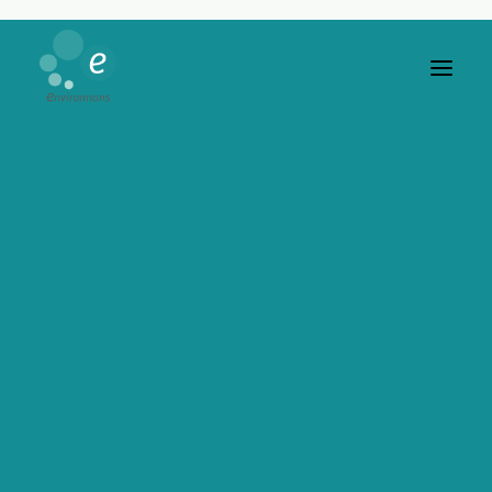
ICSI : COMMENT
COMMUNIQUER POUR
MOBILISER SUR LE
RISQUE ?